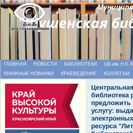
Муниципа
"Шушенская
би
ГЛАВНАЯ
НОВОСТИ
БИБЛИОТЕКИ
ЦБ им. Н.К.
КНИЖНЫЕ НОВИНКИ
КРАЕВЕДЕНИЕ
КОЛЛЕГАМ
Центральна
библиотека 
предложить
услугу: выд
электронных
ресурса "Лит