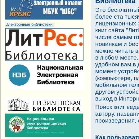
Библиотека"
Это бесплатный
более ста тыс
лицензионных 
Электронные библиотеки:
книг сайта "Лит
числе самым г
новинкам и бес
можно читать в
в любом месте,
удобном вам в
момент устрой
(компьютере, п
мобильном тел
другом устрой
выход в Интерн
Поиск книг веде
автору, назван
произведения, с
Как пользоват