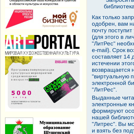
библиотека
Как только зап
одобрен, вам н
почту поступит
(для этого в л
"ЛитРес" необх
e-mail). Срок в
составляет 14 
истечении этог
возвращается 
"виртуальную п
электронной б
"ЛитРес".
Выданные чита
электронные кн
формируют ос
нашей библиот
"Литрес". Вы м
и взять без по