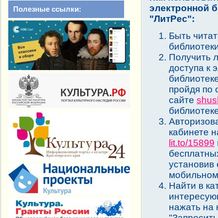
электронной 
Полезные ссылки:
"ЛитРес":
Быть чита
библиотеки
Получить л
доступа к 
библиотеке
пройдя по 
сайте
shus
библиотеке
Авторизова
кабинете н
lit.to/15899
бесплатны
установив 
мобильном
Найти в ка
интересую
нажать на 
"Запросить