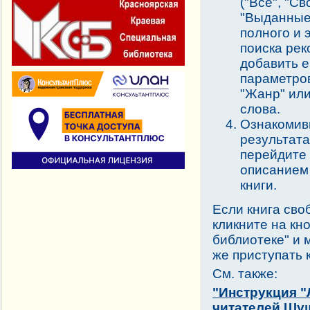
("Все", "С
"Выданные"
полного и
поиска ре
добавить е
параметров
"Жанр" ил
слова.
Ознакомив
результата
перейдите 
описанием
книги.
Если книга сво
кликните на кно
библиотеке" и 
же приступать 
См. также:
"Инструкция "
читателей Шу