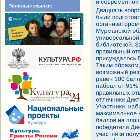
и современной
Полезные ссылки:
Двадцать вопр
были подготов
организатором
Мурманской об
универсальной
библиотекой. З
правильный от
присуждалось 5
Таким образом
возможный рез
равен 100 балл
набрал от 91%
правильных отв
отличники Дикт
Участники, на
максимальное 
баллов на площ
победители Ди
участники полу