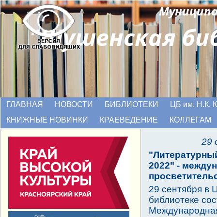
Муниципа
"Шушенская
би
ГЛАВНАЯ
НОВОСТИ
БИБЛИОТЕКИ
ЦБ им. Н.К.
КНИЖНЫЕ НОВИНКИ
КРАЕВЕДЕНИЕ
КОЛЛЕГАМ
29 
"Литературный
2022" - между
просветительс
29 сентября в 
библиотеке со
Международна