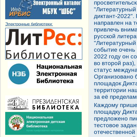
просветительск
"Литературный
диктант-2022".
направлен на т
Электронные библиотеки:
привлечь внима
русской литера
"Литературный 
событие очень 
2022 году он с
во второй раз),
статус междун
Организовано 
площадок Дикт
территории на
за её пределам
Каждому приш
площадку Дикт
предложено пи
тестовое задан
отечественной