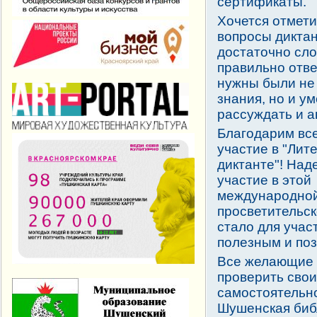
сертификаты.
Хочется отмети
вопросы дикта
достаточно сл
правильно отве
нужны были не
знания, но и у
рассуждать и а
Благодарим все
участие в "Лит
диктанте"! Над
участие в этой
международно
просветительск
стало для учас
полезным и по
Все желающие 
проверить свои
самостоятельно
Шушенская биб