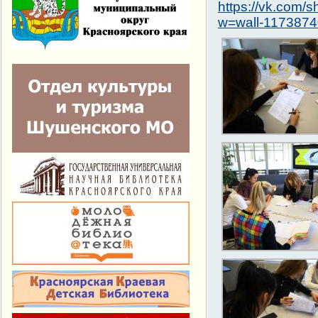
https://vk.com/s
w=wall-117387