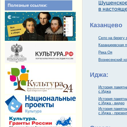
Шушенское
Полезные ссылки:
в настоящ
Казанцево
Село на берегу 
Казанцеевская 
Река Оя
Вознесенский х
Иджа:
История памятн
с.Иджа
История памятн
с.Иджа - видео
История памятн
с.Иджа - презен