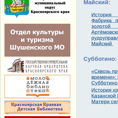
Майский:
Истори
Фабрика п
золото
Артёмовск
рудоупр
Майский
Субботино:
«Сквозь п
времени»: 
Субботино
История х
Казанской
Матери се