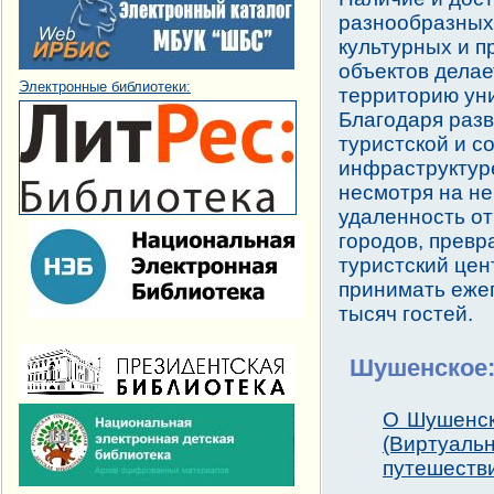
разнообразных
культурных и 
объектов делае
Электронные библиотеки:
территорию ун
Благодаря раз
туристской и с
инфраструктур
несмотря на н
удаленность от
городов, превр
туристский цен
принимать еже
тысяч гостей.
Шушенское
О Шушенск
(Виртуаль
путешестви