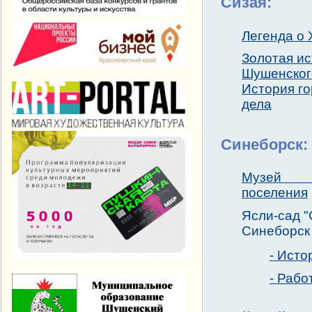
Сизая:
Легенда о
Золотая и
Шушенског
История г
дела
Синеборск:
Музей С
поселения
Ясли-сад "
Синеборск
- Исто
- Рабо