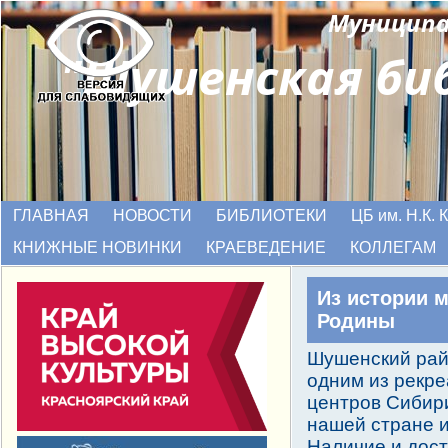
Муниципа
"Шушенская
би
ГЛАВНАЯ
НОВОСТИ
БИБЛИОТЕКИ
ЦБ им. Н.К.
КНИЖНЫЕ НОВИНКИ
КРАЕВЕДЕНИЕ
КОЛЛЕГАМ
Из истории 
Родины
Шушенский рай
одним из рекр
центров Сибири
нашей стране и
Наличие и дос